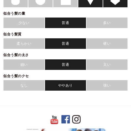
似合う髪の量
少ない
普通
多い
似合う髪質
柔らかい
普通
硬い
似合う髪の太さ
細い
普通
太い
似合う髪のクセ
なし
ややあり
強い